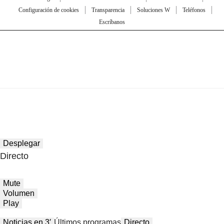
Configuración de cookies
Transparencia
Soluciones W
Teléfonos
Escríbanos
Desplegar
Directo
Mute
Volumen
Play
Noticias en 3′
Últimos programas
Directo