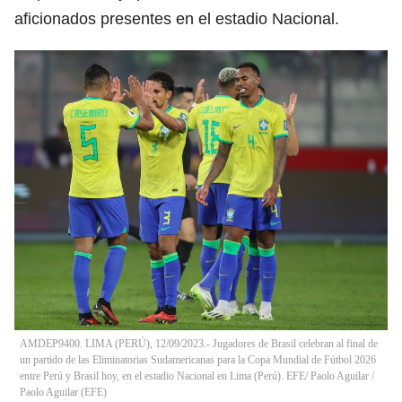
aficionados presentes en el estadio Nacional.
AMDEP9400. LIMA (PERÚ), 12/09/2023.- Jugadores de Brasil celebran al final de
un partido de las Eliminatorias Sudamericanas para la Copa Mundial de Fútbol 2026
entre Perú y Brasil hoy, en el estadio Nacional en Lima (Perú). EFE/ Paolo Aguilar
/
Paolo Aguilar
(
EFE
)