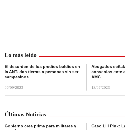
Lo más leído
El desorden de los predios baldíos en
Abogados señalan 
la ANT: dan tierras a personas sin ser
convenios ente alc
campesinos
AMC
06/09/2023
13/07/2023
Últimas Noticias
Gobierno crea prima para militares y
Caso Lili Pink: La F