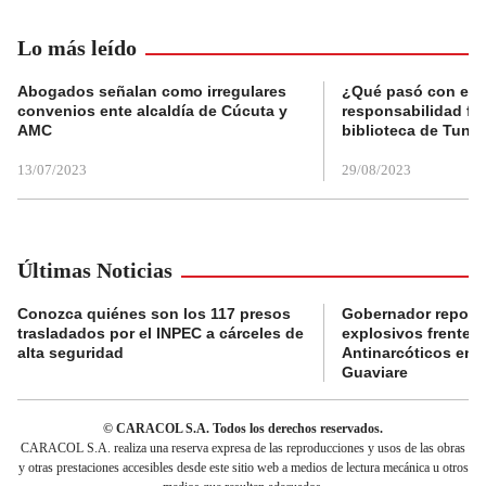
Lo más leído
Abogados señalan como irregulares
¿Qué pasó con el 
convenios ente alcaldía de Cúcuta y
responsabilidad fis
AMC
biblioteca de Tunja
13/07/2023
29/08/2023
Últimas Noticias
Conozca quiénes son los 117 presos
Gobernador reporta
trasladados por el INPEC a cárceles de
explosivos frente 
alta seguridad
Antinarcóticos en 
Guaviare
© CARACOL S.A. Todos los derechos reservados.
CARACOL S.A. realiza una reserva expresa de las reproducciones y usos de las obras
y otras prestaciones accesibles desde este sitio web a medios de lectura mecánica u otros