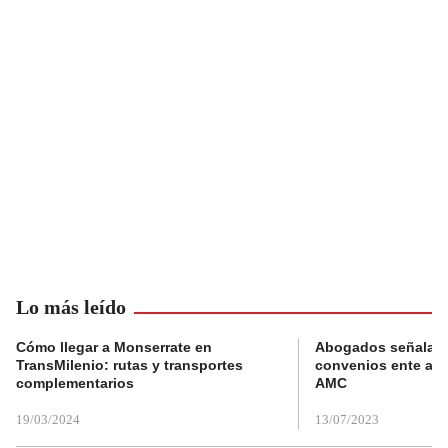
Lo más leído
Cómo llegar a Monserrate en
Abogados señalan 
TransMilenio: rutas y transportes
convenios ente alc
complementarios
AMC
19/03/2024
13/07/2023