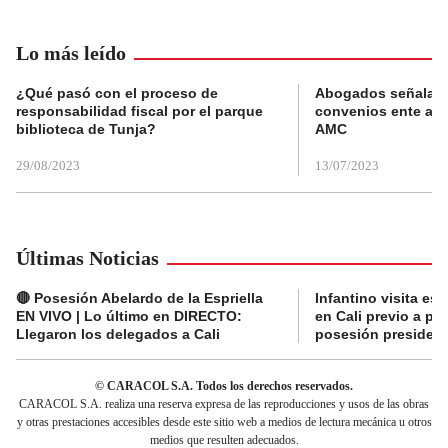
Lo más leído
¿Qué pasó con el proceso de
Abogados señalan 
responsabilidad fiscal por el parque
convenios ente alc
biblioteca de Tunja?
AMC
29/08/2023
13/07/2023
Últimas Noticias
🔴 Posesión Abelardo de la Espriella
Infantino visita es
EN VIVO | Lo último en DIRECTO:
en Cali previo a pa
Llegaron los delegados a Cali
posesión presidenc
© CARACOL S.A. Todos los derechos reservados.
CARACOL S.A. realiza una reserva expresa de las reproducciones y usos de las obras
y otras prestaciones accesibles desde este sitio web a medios de lectura mecánica u otros
medios que resulten adecuados.