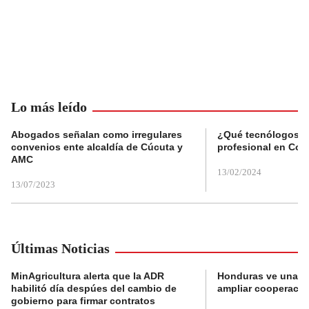
Lo más leído
Abogados señalan como irregulares
¿Qué tecnólogos re
convenios ente alcaldía de Cúcuta y
profesional en Col
AMC
13/02/2024
13/07/2023
Últimas Noticias
MinAgricultura alerta que la ADR
Honduras ve una o
habilitó día despúes del cambio de
ampliar cooperaci
gobierno para firmar contratos