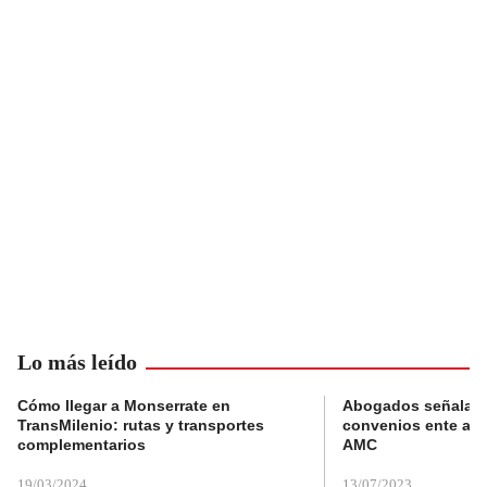
Lo más leído
Cómo llegar a Monserrate en
Abogados señalan 
TransMilenio: rutas y transportes
convenios ente alc
complementarios
AMC
19/03/2024
13/07/2023