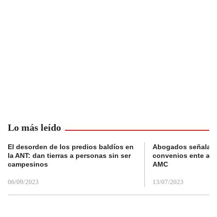
Lo más leído
El desorden de los predios baldíos en
Abogados señalan 
la ANT: dan tierras a personas sin ser
convenios ente alc
campesinos
AMC
06/09/2023
13/07/2023