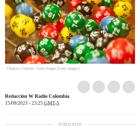
Chances y loterías
/
Getty Images
(
Getty Images
)
Redacción W Radio Colombia
15/09/2023 - 23:25
GMT-5