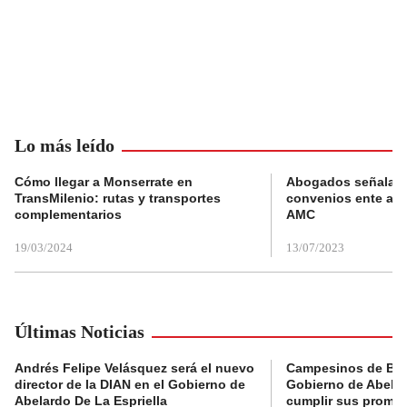
Lo más leído
Cómo llegar a Monserrate en
Abogados señalan 
TransMilenio: rutas y transportes
convenios ente alc
complementarios
AMC
19/03/2024
13/07/2023
Últimas Noticias
Andrés Felipe Velásquez será el nuevo
Campesinos de Boy
director de la DIAN en el Gobierno de
Gobierno de Abelard
Abelardo De La Espriella
cumplir sus prome