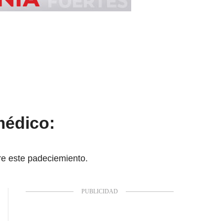
médico:
re este padeciemiento.