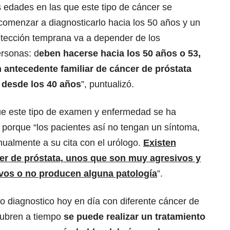
as edades en las que este tipo de cáncer se
omenzar a diagnosticarlo hacia los 50 años y un
detección temprana va a depender de los
rsonas: d
eben hacerse hacia los 50 años o 53,
ún antecedente familiar de cáncer de próstata
 desde los 40 años
”, puntualizó.
que este tipo de examen y enfermedad se ha
 porque “los pacientes así no tengan un síntoma,
anualmente a su cita con el urólogo.
Existen
cer de próstata, unos que son muy agresivos y
vos o no producen alguna patología
”.
diagnostico hoy en día con diferente cáncer de
cubren a tiempo
se puede realizar un tratamiento