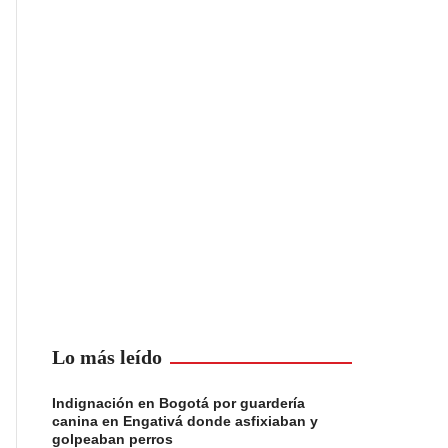
Lo más leído
Indignación en Bogotá por guardería
canina en Engativá donde asfixiaban y
golpeaban perros