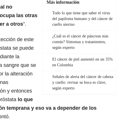
Más información
al no
Todo lo que tiene que saber el virus
ocupa las otras
del papiloma humano y del cáncer de
er a otros
”.
cuello uterino
¿Cuál es el cáncer de páncreas más
tección de este
común? Síntomas y tratamientos,
óstata se puede
según experto
diante la
El cáncer de piel aumentó en un 35%
la sangre que se
en Colombia
r la alteración
Señales de alerta del cáncer de cabeza
unas
y cuello: revisar su boca es clave,
según experto
ión y entonces
róstata
lo que
ón temprana y eso va a depender de los
ontó.