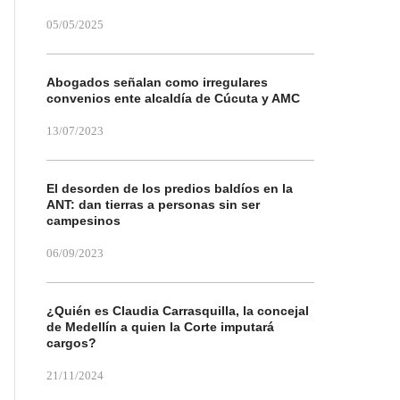
05/05/2025
Abogados señalan como irregulares
convenios ente alcaldía de Cúcuta y AMC
13/07/2023
El desorden de los predios baldíos en la
ANT: dan tierras a personas sin ser
campesinos
06/09/2023
¿Quién es Claudia Carrasquilla, la concejal
de Medellín a quien la Corte imputará
cargos?
21/11/2024