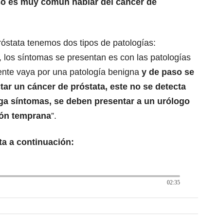
eso es muy común hablar del cáncer de
róstata tenemos dos tipos de patologías:
 los síntomas se presentan es con las patologías
ente vaya por una patología benigna
y de paso se
ar un cáncer de próstata, este no se detecta
nga síntomas, se deben presentar a un urólogo
ión temprana
”.
ta a continuación:
02:35