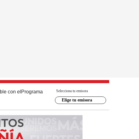
Selecciona tu emisora
ble con el
Programa
Elige tu emisora