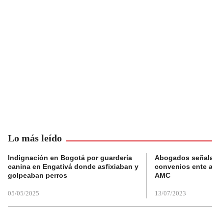
Lo más leído
Indignación en Bogotá por guardería
Abogados señalan 
canina en Engativá donde asfixiaban y
convenios ente alc
golpeaban perros
AMC
05/05/2025
13/07/2023