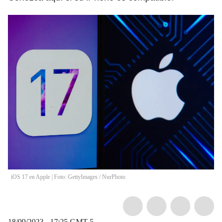
iOS 17 en Apple | Foto: GettyImages
/
NurPhoto
18/09/2023 - 17:25
GMT-5