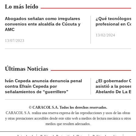
Lo más leído
Abogados señalan como irregulares
¿Qué tecnólogos re
convenios ente alcaldía de Cúcuta y
profesional en Col
AMC
13/02/2024
13/07/2023
Últimas Noticias
Iván Cepeda anuncia denuncia penal
¿El gobernador Ca
contra Efraín Cepeda por
asistió a la posesi
señalamientos de “guerrillero”
Abelardo De La Esp
© CARACOL S.A. Todos los derechos reservados.
CARACOL S.A. realiza una reserva expresa de las reproducciones y usos de las obras
y otras prestaciones accesibles desde este sitio web a medios de lectura mecánica u otros
medios que resulten adecuados.