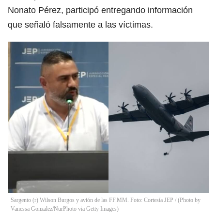
Nonato Pérez, participó entregando información
que señaló falsamente a las víctimas.
Sargento (r) Wilson Burgos y avión de las FF.MM. Foto: Cortesía JEP / (Photo by
Vanessa Gonzalez/NurPhoto via Getty Images)