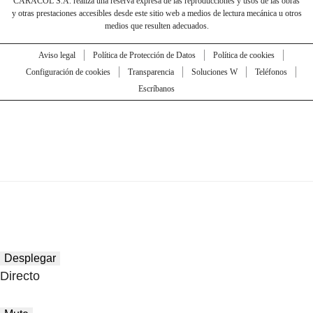
CARACOL S.A. realiza una reserva expresa de las reproducciones y usos de las obras
y otras prestaciones accesibles desde este sitio web a medios de lectura mecánica u otros
medios que resulten adecuados.
Aviso legal
Política de Protección de Datos
Política de cookies
Configuración de cookies
Transparencia
Soluciones W
Teléfonos
Escríbanos
Desplegar
Directo