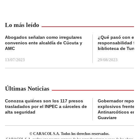
Lo más leído
Abogados señalan como irregulares
¿Qué pasó con el 
convenios ente alcaldía de Cúcuta y
responsabilidad fis
AMC
biblioteca de Tunja
13/07/2023
29/08/2023
Últimas Noticias
Conozca quiénes son los 117 presos
Gobernador reporta
trasladados por el INPEC a cárceles de
explosivos frente 
alta seguridad
Antinarcóticos en 
Guaviare
© CARACOL S.A. Todos los derechos reservados.