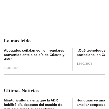
Lo más leído
Abogados señalan como irregulares
¿Qué tecnólogos re
convenios ente alcaldía de Cúcuta y
profesional en Col
AMC
13/02/2024
13/07/2023
Últimas Noticias
MinAgricultura alerta que la ADR
Honduras ve una o
habilitó día despúes del cambio de
ampliar cooperaci