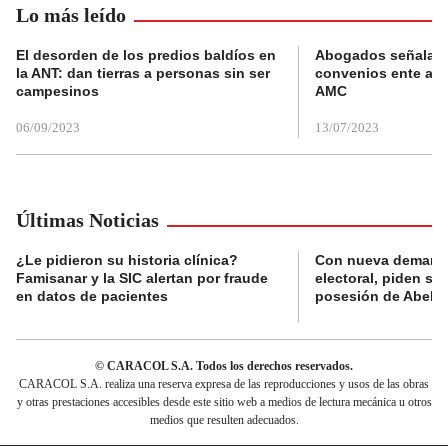
Lo más leído
El desorden de los predios baldíos en
Abogados señalan 
la ANT: dan tierras a personas sin ser
convenios ente alc
campesinos
AMC
06/09/2023
13/07/2023
Últimas Noticias
¿Le pidieron su historia clínica?
Con nueva demanda
Famisanar y la SIC alertan por fraude
electoral, piden s
en datos de pacientes
posesión de Abelard
© CARACOL S.A. Todos los derechos reservados.
CARACOL S.A. realiza una reserva expresa de las reproducciones y usos de las obras
y otras prestaciones accesibles desde este sitio web a medios de lectura mecánica u otros
medios que resulten adecuados.