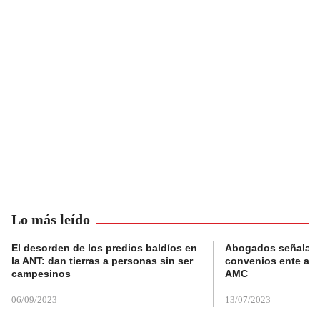
Lo más leído
El desorden de los predios baldíos en
Abogados señalan 
la ANT: dan tierras a personas sin ser
convenios ente alc
campesinos
AMC
06/09/2023
13/07/2023