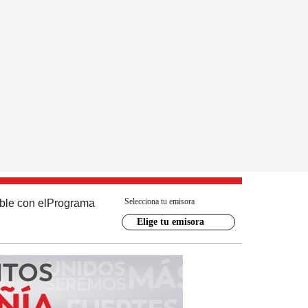
Selecciona tu emisora
ble con el
Programa
Elige tu emisora