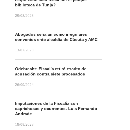
biblioteca de Tunja?
29/08/2023
Abogados señalan como irregulares
convenios ente alcaldía de Cúcuta y AMC
13/07/2023
Odebrecht: Fiscalía retiró escrito de
acusación contra siete procesados
26/09/2024
Imputaciones de la Fiscalía son
caprichosas y ocurrentes: Luis Fernando
Andrade
18/08/2023