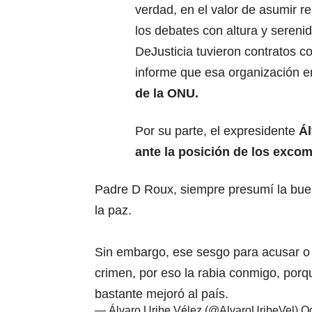
verdad, en el valor de asumir r
los debates con altura y sereni
DeJusticia tuvieron contratos c
informe que esa organización e
de la ONU.
Por su parte, el expresidente
Ál
ante la posición de los exco
Padre D Roux, siempre presumí la bue
la paz.
Sin embargo, ese sesgo para acusar o 
crimen, por eso la rabia conmigo, porq
bastante mejoró al país.
— Álvaro Uribe Vélez (@AlvaroUribeVel)
Oc