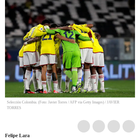
Selección Colombia. (Foto: Javier Torres / AFP via Getty Images)
/
JAVIER
TORRES
Felipe Lara