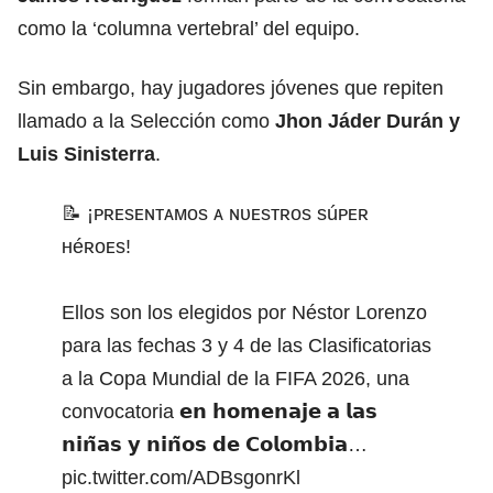
como la ‘columna vertebral’ del equipo.
Sin embargo, hay jugadores jóvenes que repiten
llamado a la Selección como
Jhon Jáder Durán y
Luis Sinisterra
.
📝 ¡ᴘʀᴇsᴇɴᴛᴀᴍᴏs ᴀ ɴᴜᴇsᴛʀᴏs súᴘᴇʀ
ʜéʀᴏᴇs!
Ellos son los elegidos por Néstor Lorenzo
para las fechas 3 y 4 de las Clasificatorias
a la Copa Mundial de la FIFA 2026, una
convocatoria 𝗲𝗻 𝗵𝗼𝗺𝗲𝗻𝗮𝗷𝗲 𝗮 𝗹𝗮𝘀
𝗻𝗶𝗻̃𝗮𝘀 𝘆 𝗻𝗶𝗻̃𝗼𝘀 𝗱𝗲 𝗖𝗼𝗹𝗼𝗺𝗯𝗶𝗮…
pic.twitter.com/ADBsgonrKl