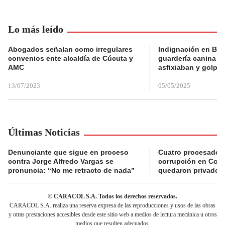
Lo más leído
Abogados señalan como irregulares
Indignación en Bog
convenios ente alcaldía de Cúcuta y
guardería canina e
AMC
asfixiaban y golpe
13/07/2023
05/05/2025
Últimas Noticias
Denunciante que sigue en proceso
Cuatro procesados
contra Jorge Alfredo Vargas se
corrupción en Comf
pronuncia: “No me retracto de nada”
quedaron privados d
© CARACOL S.A. Todos los derechos reservados.
CARACOL S.A. realiza una reserva expresa de las reproducciones y usos de las obras
y otras prestaciones accesibles desde este sitio web a medios de lectura mecánica u otros
medios que resulten adecuados.