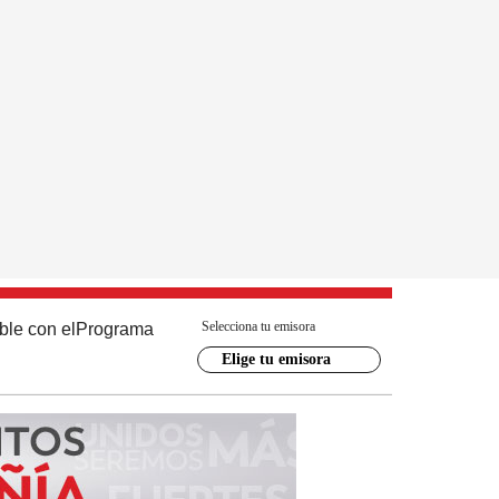
Selecciona tu emisora
ble con el
Programa
Elige tu emisora