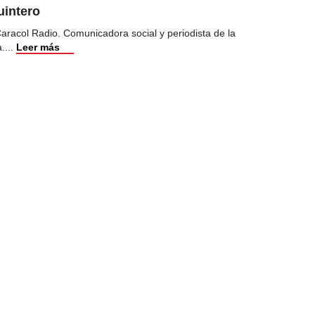
uintero
racol Radio. Comunicadora social y periodista de la
a.
...
Leer más