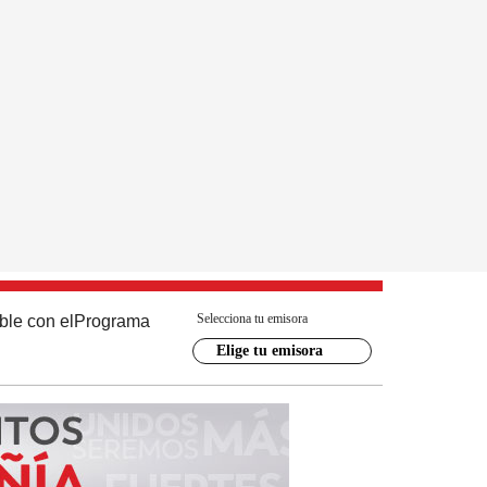
Selecciona tu emisora
ble con el
Programa
Elige tu emisora