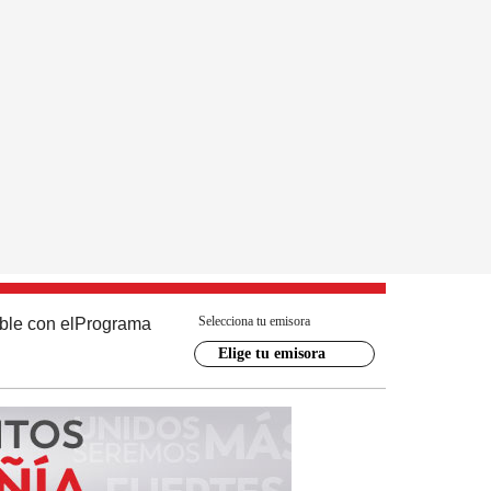
Selecciona tu emisora
ble con el
Programa
Elige tu emisora