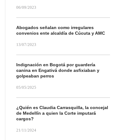
06/09/2023
Abogados señalan como irregulares
convenios ente alcaldía de Cúcuta y AMC
13/07/2023
Indignación en Bogotá por guardería
canina en Engativá donde asfixiaban y
golpeaban perros
05/05/2025
¿Quién es Claudia Carrasquilla, la concejal
de Medellín a quien la Corte imputará
cargos?
21/11/2024