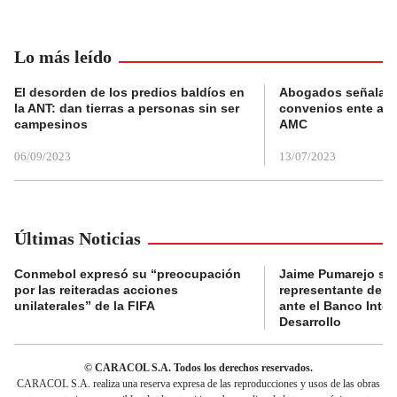
Lo más leído
El desorden de los predios baldíos en
Abogados señalan 
la ANT: dan tierras a personas sin ser
convenios ente alc
campesinos
AMC
06/09/2023
13/07/2023
Últimas Noticias
Conmebol expresó su “preocupación
Jaime Pumarejo ser
por las reiteradas acciones
representante de De
unilaterales” de la FIFA
ante el Banco Inte
Desarrollo
© CARACOL S.A. Todos los derechos reservados.
CARACOL S.A. realiza una reserva expresa de las reproducciones y usos de las obras