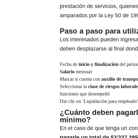
prestación de servicios, quien
amparados por la Ley 50 de 19
Paso a paso para utili
Los interesados
pueden ingresa
deben desplazarse al final donde
Fecha de
inicio y finalización
del period
Salario
mensual
Marcar si cuenta con
auxilio de transp
Seleccionar la
clase de riesgos laborale
funciones que desempeñó
Dar clic en ‘Liquidación para empleado’ y
¿Cuánto deben pagarle
mínimo?
En el caso de que tenga un cont
pagarle un total de $3′337.2