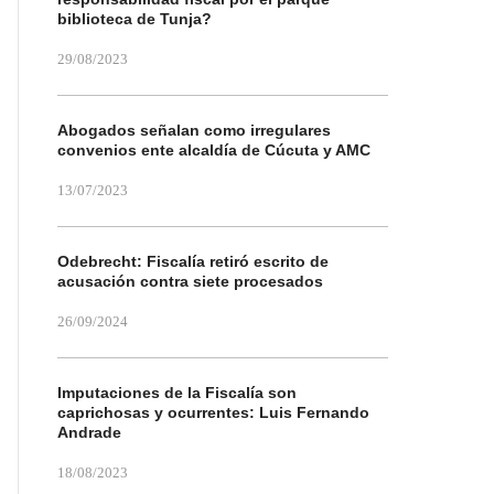
biblioteca de Tunja?
29/08/2023
Abogados señalan como irregulares
convenios ente alcaldía de Cúcuta y AMC
13/07/2023
Odebrecht: Fiscalía retiró escrito de
acusación contra siete procesados
26/09/2024
Imputaciones de la Fiscalía son
caprichosas y ocurrentes: Luis Fernando
Andrade
18/08/2023