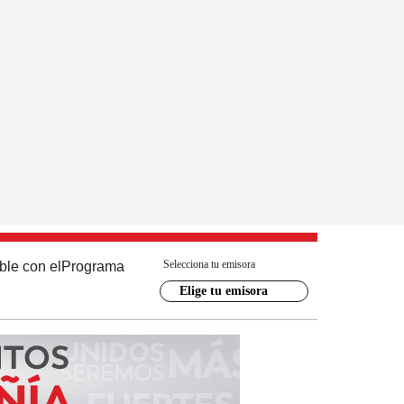
Selecciona tu emisora
ble con el
Programa
Elige tu emisora