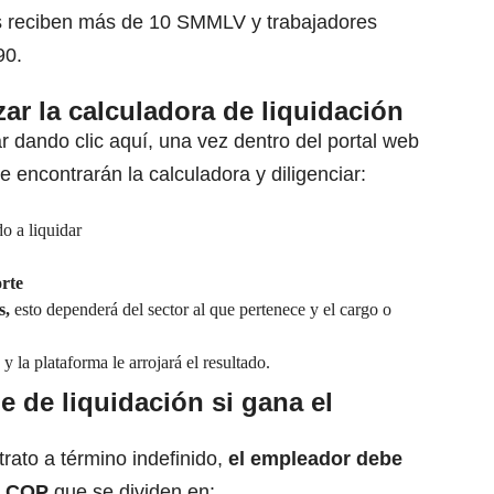
es reciben más de 10 SMMLV y trabajadores
90.
zar la calculadora de liquidación
r dando clic aquí
, una vez dentro del portal web
 encontrarán la calculadora y diligenciar:
o a liquidar
orte
s,
esto dependerá del sector al que pertenece y el cargo o
 la plataforma le arrojará el resultado.
 de liquidación si gana el
rato a término indefinido,
el empleador debe
85 COP
que se dividen en: