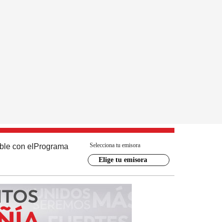
Selecciona tu emisora
ble con el
Programa
Elige tu emisora