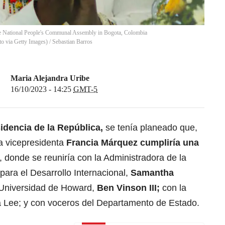
he National People's Communal Assembly in Bogota, Colombia
o via Getty Images)
/
Sebastian Barros
Maria Alejandra Uribe
16/10/2023 - 14:25
GMT-5
idencia de la República
,
se tenía planeado que,
la vicepresidenta
Francia Márquez
cumpliría una
, donde se reuniría con la Administradora de la
ara el Desarrollo Internacional,
Samantha
a Universidad de Howard,
Ben Vinson III;
con la
 Lee; y con voceros del Departamento de Estado.