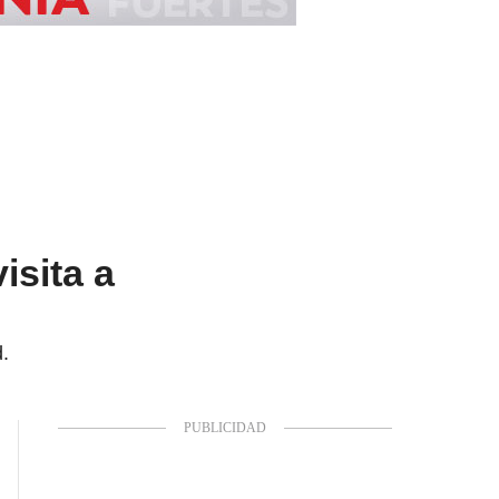
isita a
d.