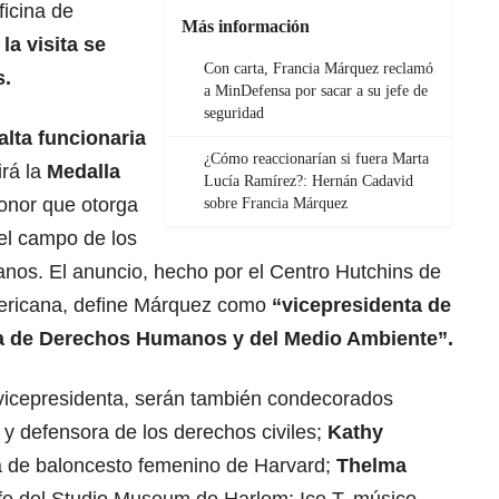
icina de
Más información
e
la visita se
Con carta, Francia Márquez reclamó
s.
a MinDefensa por sacar a su jefe de
seguridad
alta funcionaria
¿Cómo reaccionarían si fuera Marta
rá la
Medalla
Lucía Ramírez?: Hernán Cadavid
honor que otorga
sobre Francia Márquez
el campo de los
anos. El anuncio, hecho por el Centro Hutchins de
mericana, define Márquez como
“vicepresidenta de
da de Derechos Humanos y del Medio Ambiente”.
a vicepresidenta, serán también condecorados
 defensora de los derechos civiles;
Kathy
 de baloncesto femenino de Harvard;
Thelma