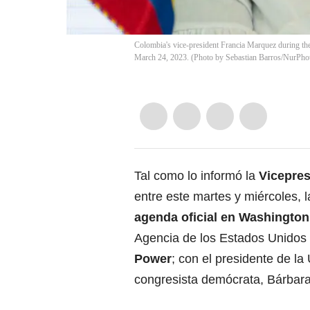
Colombia's vice-president Francia Marquez during t
March 24, 2023. (Photo by Sebastian Barros/NurPhot
Tal como lo informó la
Vicepres
entre este martes y miércoles, 
agenda oficial en Washington
Agencia de los Estados Unidos p
Power
; con el presidente de l
congresista demócrata, Bárbara