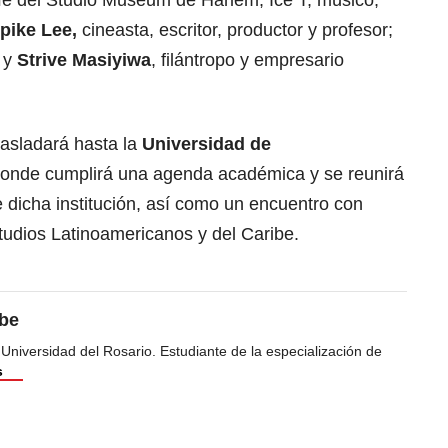
jefe del Studio Museum de Harlem; Ice T, músico,
pike Lee,
cineasta, escritor, productor y profesor;
 y
Strive Masiyiwa
, filántropo y empresario
rasladará hasta la
Universidad de
onde cumplirá una agenda académica y se reunirá
 dicha institución, así como un encuentro con
tudios Latinoamericanos y del Caribe.
ibe
 Universidad del Rosario. Estudiante de la especialización de
s