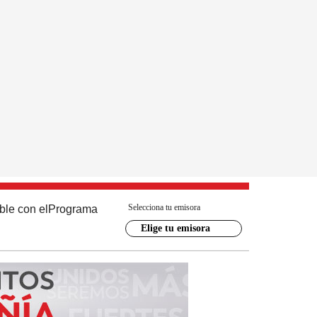
Selecciona tu emisora
ble con el
Programa
Elige tu emisora