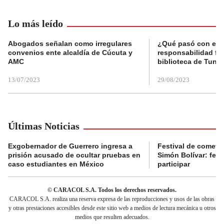
Lo más leído
Abogados señalan como irregulares
¿Qué pasó con el 
convenios ente alcaldía de Cúcuta y
responsabilidad fis
AMC
biblioteca de Tunja
13/07/2023
29/08/2023
Últimas Noticias
Exgobernador de Guerrero ingresa a
Festival de cometa
prisión acusado de ocultar pruebas en
Simón Bolívar: fec
caso estudiantes en México
participar
© CARACOL S.A. Todos los derechos reservados.
CARACOL S.A. realiza una reserva expresa de las reproducciones y usos de las obras
y otras prestaciones accesibles desde este sitio web a medios de lectura mecánica u otros
medios que resulten adecuados.