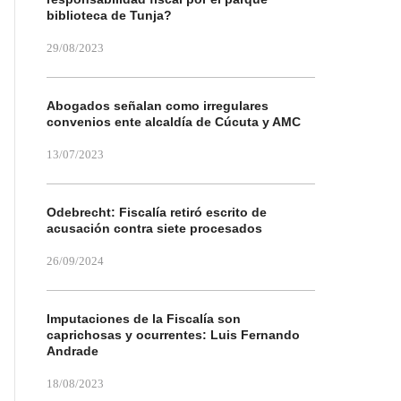
biblioteca de Tunja?
29/08/2023
Abogados señalan como irregulares
convenios ente alcaldía de Cúcuta y AMC
13/07/2023
Odebrecht: Fiscalía retiró escrito de
acusación contra siete procesados
26/09/2024
Imputaciones de la Fiscalía son
caprichosas y ocurrentes: Luis Fernando
Andrade
18/08/2023