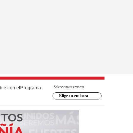
Selecciona tu emisora
ble con el
Programa
Elige tu emisora