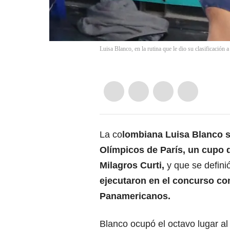
Luisa Blanco, en la rutina que le dio su clasificació
La co
lombiana Luisa Blanco se
Olímpicos de París, un cupo d
Milagros Curti,
y que se defini
ejecutaron en el concurso co
Panamericanos.
Blanco ocupó el octavo lugar al