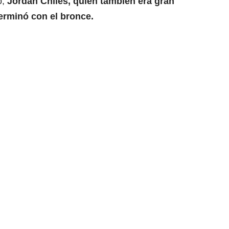
o,
Jordan Chiles, quien también era gran
 terminó con el bronce.