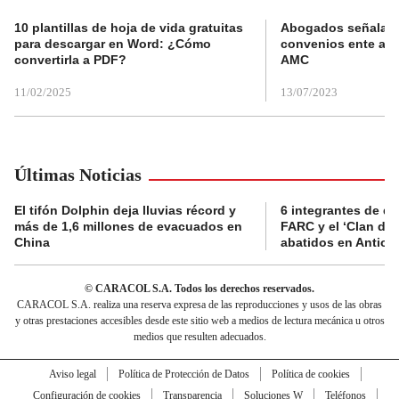
10 plantillas de hoja de vida gratuitas
Abogados señalan 
para descargar en Word: ¿Cómo
convenios ente alc
convertirla a PDF?
AMC
11/02/2025
13/07/2023
Últimas Noticias
El tifón Dolphin deja lluvias récord y
6 integrantes de di
más de 1,6 millones de evacuados en
FARC y el ‘Clan del
China
abatidos en Antioq
© CARACOL S.A. Todos los derechos reservados.
CARACOL S.A. realiza una reserva expresa de las reproducciones y usos de las obras
y otras prestaciones accesibles desde este sitio web a medios de lectura mecánica u otros
medios que resulten adecuados.
Aviso legal
Política de Protección de Datos
Política de cookies
Configuración de cookies
Transparencia
Soluciones W
Teléfonos