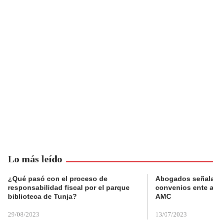
Lo más leído
¿Qué pasó con el proceso de
Abogados señalan 
responsabilidad fiscal por el parque
convenios ente alc
biblioteca de Tunja?
AMC
29/08/2023
13/07/2023