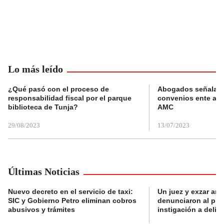
Lo más leído
¿Qué pasó con el proceso de
Abogados señalan 
responsabilidad fiscal por el parque
convenios ente alc
biblioteca de Tunja?
AMC
29/08/2023
13/07/2023
Últimas Noticias
Nuevo decreto en el servicio de taxi:
Un juez y exzar ant
SIC y Gobierno Petro eliminan cobros
denunciaron al pre
abusivos y trámites
instigación a delin