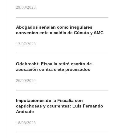
29/08/2023
Abogados señalan como irregulares
convenios ente alcaldía de Cúcuta y AMC
13/07/2023
Odebrecht: Fiscalía retiró escrito de
acusación contra siete procesados
26/09/2024
Imputaciones de la Fiscalía son
caprichosas y ocurrentes: Luis Fernando
Andrade
18/08/2023