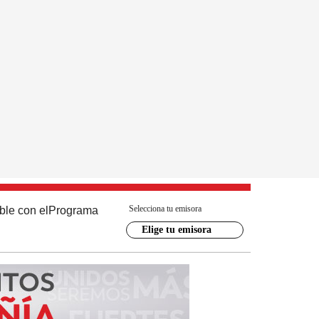
Selecciona tu emisora
ble con el
Programa
Elige tu emisora