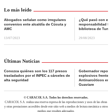
Lo más leído
Abogados señalan como irregulares
¿Qué pasó con el 
convenios ente alcaldía de Cúcuta y
responsabilidad fis
AMC
biblioteca de Tunja
13/07/2023
29/08/2023
Últimas Noticias
Conozca quiénes son los 117 presos
Gobernador reporta
trasladados por el INPEC a cárceles de
explosivos frente 
alta seguridad
Antinarcóticos en 
Guaviare
© CARACOL S.A. Todos los derechos reservados.
CARACOL S.A. realiza una reserva expresa de las reproducciones y usos de las obras
y otras prestaciones accesibles desde este sitio web a medios de lectura mecánica u otros
medios que resulten adecuados.