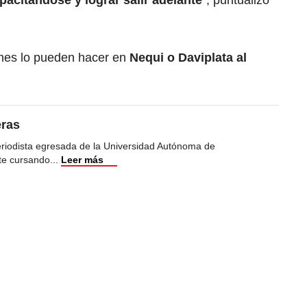
citándose y lograr salir adelante
”, puntualizó
nes lo pueden hacer en
Nequi o Daviplata al
eras
eriodista egresada de la Universidad Autónoma de
te cursando
...
Leer más