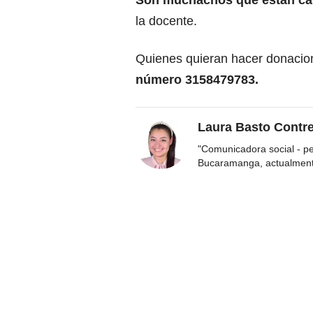
Son muchachos que están capa
la docente.
Quienes quieran hacer donacio
número 3158479783.
Laura Basto Contr
"Comunicadora social - p
Bucaramanga, actualmen