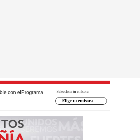
Selecciona tu emisora
ble con el
Programa
Elige tu emisora