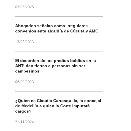
05/05/2025
Abogados señalan como irregulares
convenios ente alcaldía de Cúcuta y AMC
13/07/2023
El desorden de los predios baldíos en la
ANT: dan tierras a personas sin ser
campesinos
06/09/2023
¿Quién es Claudia Carrasquilla, la concejal
de Medellín a quien la Corte imputará
cargos?
21/11/2024