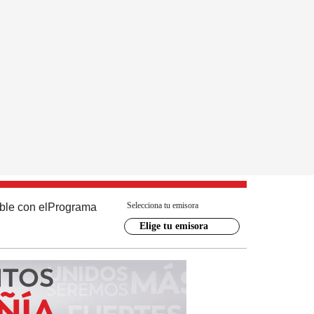
Selecciona tu emisora
ble con el
Programa
Elige tu emisora