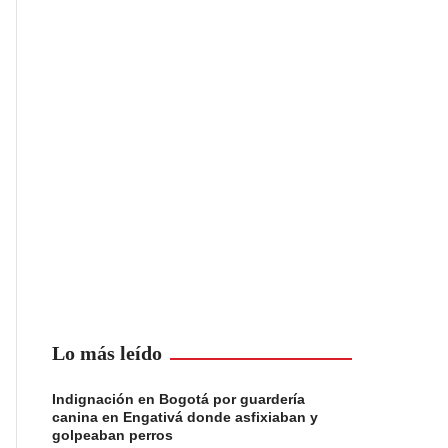
Lo más leído
Indignación en Bogotá por guardería
canina en Engativá donde asfixiaban y
golpeaban perros