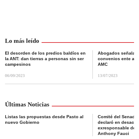
Lo más leído
El desorden de los predios baldíos en
Abogados señalan 
la ANT: dan tierras a personas sin ser
convenios ente alc
campesinos
AMC
06/09/2023
13/07/2023
Últimas Noticias
Listas las propuestas desde Pasto al
Comité del Senado 
nuevo Gobierno
declaró en desacat
exresponsable de l
Anthony Fauci