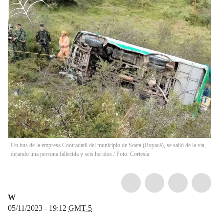
Un bus de la empresa Cootradatil del municipio de Soatá (Boyacá), se salió de la vía,
dejando una persona fallecida y seis heridos / Foto. Cortesía
W
05/11/2023 - 19:12
GMT-5