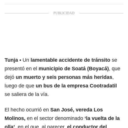
Tunja
Un
lamentable accidente de tránsito
se
presentó en el
municipio de Soatá (Boyacá)
, que
dejó
un muerto y seis personas más heridas
,
luego de que
un bus de la empresa Cootradatil
se saliera de la vía.
El hecho ocurrió en
San José, vereda Los
Molinos,
en el sector denominado
‘la vuelta de la
olla’
, en el que, al parecer,
el conductor del