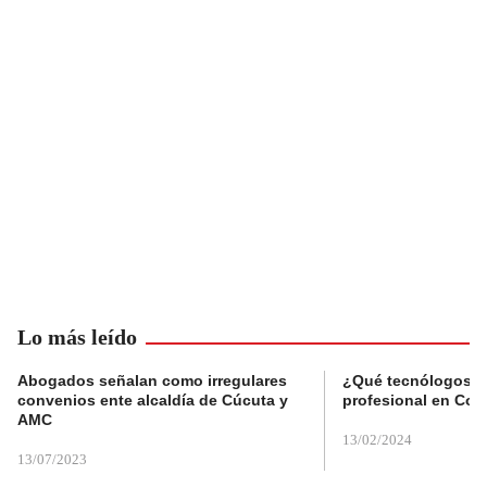
Lo más leído
Abogados señalan como irregulares
¿Qué tecnólogos re
convenios ente alcaldía de Cúcuta y
profesional en Col
AMC
13/02/2024
13/07/2023