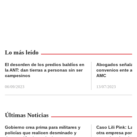
Lo más leído
El desorden de los predios baldíos en
Abogados señalan 
la ANT: dan tierras a personas sin ser
convenios ente alc
campesinos
AMC
06/09/2023
13/07/2023
Últimas Noticias
Gobierno crea prima para militares y
Caso Lili Pink: La F
policías que realicen desminado y
otra empresa por p