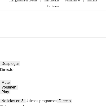
Configuración de cookies
Transparencia
Soluciones W
Teléfonos
Escríbanos
Desplegar
Directo
Mute
Volumen
Play
Noticias en 3′
Últimos programas
Directo