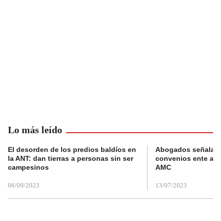
Lo más leído
El desorden de los predios baldíos en
Abogados señalan 
la ANT: dan tierras a personas sin ser
convenios ente alc
campesinos
AMC
06/09/2023
13/07/2023