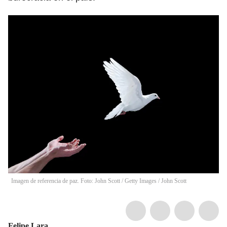
Imagen de referencia de paz. Foto: John Scott / Getty Images
/
John Scott
Felipe Lara