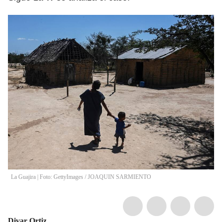
La Guajira | Foto: GettyImages
/
JOAQUIN SARMIENTO
Divar Ortiz