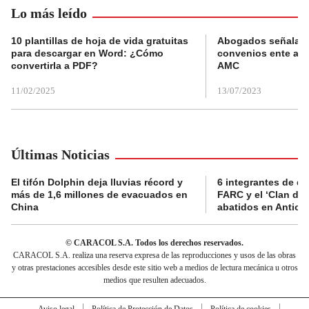
Lo más leído
10 plantillas de hoja de vida gratuitas
Abogados señalan 
para descargar en Word: ¿Cómo
convenios ente alc
convertirla a PDF?
AMC
11/02/2025
13/07/2023
Últimas Noticias
El tifón Dolphin deja lluvias récord y
6 integrantes de di
más de 1,6 millones de evacuados en
FARC y el ‘Clan del
China
abatidos en Antioq
© CARACOL S.A. Todos los derechos reservados.
CARACOL S.A. realiza una reserva expresa de las reproducciones y usos de las obras
y otras prestaciones accesibles desde este sitio web a medios de lectura mecánica u otros
medios que resulten adecuados.
Aviso legal
Política de Protección de Datos
Política de cookies