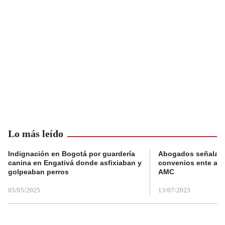
Lo más leído
Indignación en Bogotá por guardería
Abogados señalan 
canina en Engativá donde asfixiaban y
convenios ente alc
golpeaban perros
AMC
05/05/2025
13/07/2023