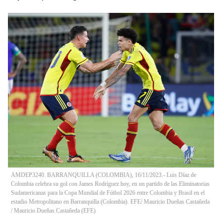
AMDEP3240. BARRANQUILLA (COLOMBIA), 16/11/2023.- Luis Díaz de
Colombia celebra su gol con James Rodríguez hoy, en un partido de las Eliminatorias
Sudamericanas para la Copa Mundial de Fútbol 2026 entre Colombia y Brasil en el
estadio Metropolitano en Barranquilla (Colombia). EFE/ Mauricio Dueñas Castañeda
/
Mauricio Dueñas Castañeda
(
EFE
)