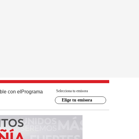
Selecciona tu emisora
ble con el
Programa
Elige tu emisora