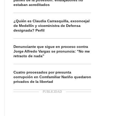
países de la posesión: embajadores no
estaban acreditados
¿Quién es Claudia Carrasquilla, exconcejal
de Medellín y viceministra de Defensa
designada? Perfil
Denunciante que sigue en proceso contra
Jorge Alfredo Vargas se pronuncia: “No me
retracto de nada”
Cuatro procesados por presunta
corrupción en Comfamiliar Nariño quedaron
privados de la libertad