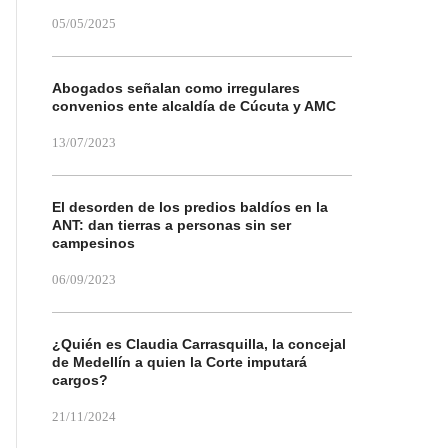
05/05/2025
Abogados señalan como irregulares
convenios ente alcaldía de Cúcuta y AMC
13/07/2023
El desorden de los predios baldíos en la
ANT: dan tierras a personas sin ser
campesinos
06/09/2023
¿Quién es Claudia Carrasquilla, la concejal
de Medellín a quien la Corte imputará
cargos?
21/11/2024