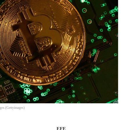
ges.
(
Gettyimages
)
EFE