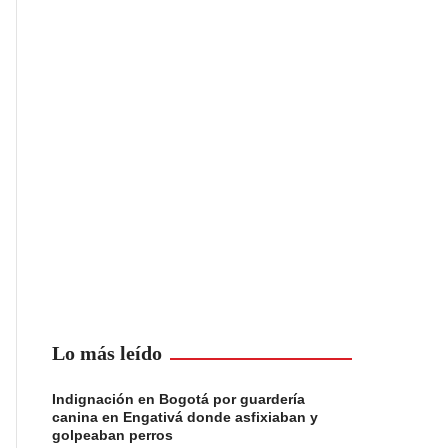
Lo más leído
Indignación en Bogotá por guardería
canina en Engativá donde asfixiaban y
golpeaban perros