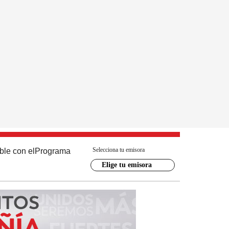
Selecciona tu emisora
ble con el
Programa
Elige tu emisora