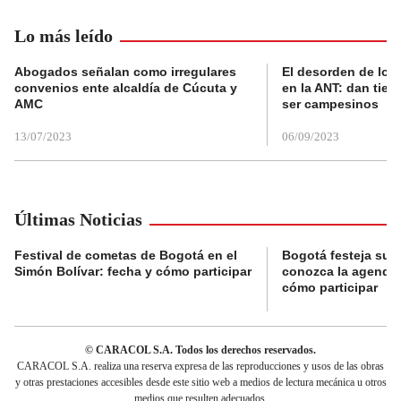
Lo más leído
Abogados señalan como irregulares
El desorden de los
convenios ente alcaldía de Cúcuta y
en la ANT: dan tier
AMC
ser campesinos
13/07/2023
06/09/2023
Últimas Noticias
Festival de cometas de Bogotá en el
Bogotá festeja su 
Simón Bolívar: fecha y cómo participar
conozca la agenda 
cómo participar
© CARACOL S.A. Todos los derechos reservados.
CARACOL S.A. realiza una reserva expresa de las reproducciones y usos de las obras
y otras prestaciones accesibles desde este sitio web a medios de lectura mecánica u otros
medios que resulten adecuados.