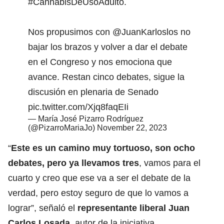
#CannabisDeUsoAdulto
.
Nos propusimos con
@JuanKarloslos
no
bajar los brazos y volver a dar el debate
en el Congreso y nos emociona que
avance. Restan cinco debates, sigue la
discusión en plenaria de Senado
pic.twitter.com/Xjq8faqEIi
— María José Pizarro Rodríguez
(@PizarroMariaJo)
November 22, 2023
“
Este es un camino muy tortuoso, son ocho
debates, pero ya llevamos tres
, vamos para el
cuarto y creo que ese va a ser el debate de la
verdad, pero estoy seguro de que lo vamos a
lograr”, señaló el
representante liberal Juan
Carlos Losada
, autor de la iniciativa.