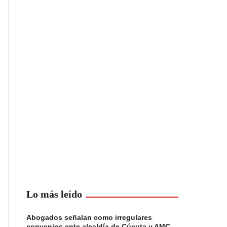
Lo más leído
Abogados señalan como irregulares
convenios ente alcaldía de Cúcuta y AMC