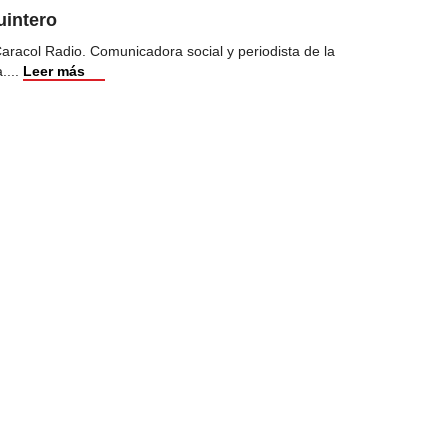
uintero
racol Radio. Comunicadora social y periodista de la
a.
...
Leer más