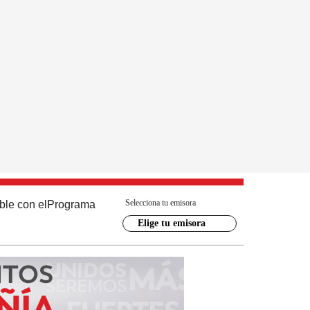
Selecciona tu emisora
ble con el
Programa
Elige tu emisora