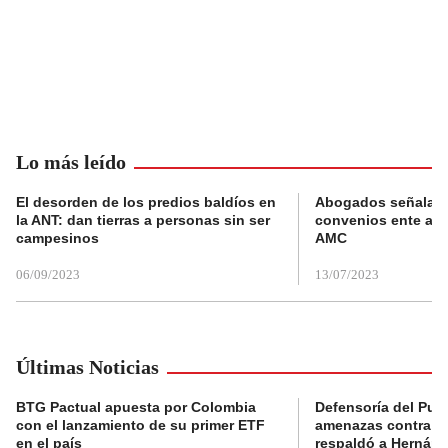
Lo más leído
El desorden de los predios baldíos en
Abogados señalan 
la ANT: dan tierras a personas sin ser
convenios ente alc
campesinos
AMC
06/09/2023
13/07/2023
Últimas Noticias
BTG Pactual apuesta por Colombia
Defensoría del Pue
con el lanzamiento de su primer ETF
amenazas contra la
en el país
respaldó a Hernán