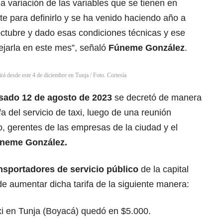
a variación de las variables que se tienen en
e para definirlo y se ha venido haciendo año a
octubre y dado esas condiciones técnicas y ese
dejarla en este mes”, señaló
Fúneme González
.
irá desde este 4 de diciembre en Tunja / Foto. Cortesía
sado 12 de agosto de 2023
se decretó de manera
fa del servicio de taxi, luego de una reunión
o, gerentes de las empresas de la ciudad y el
úneme González.
nsportadores de servicio público
de la capital
e aumentar dicha tarifa de la siguiente manera:
axi en Tunja (Boyacá) quedó en $5.000.