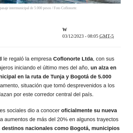
pasaje intermunicipal de 5.000 pesos / Foto Coflonorte.
W
03/12/2023 - 08:05
GMT-5
d
le regaló la empresa
Coflonorte Ltda
, con sus
ajeros iniciando el último mes del año,
un alza en
nicipal en la ruta de Tunja y Bogotá de 5.000
tamento, situación que tomó desprevenidos a los
azan por este corredor central del país.
es sociales dio a conocer
oficialmente su nueva
nta aumentos de más del 20% en algunos trayectos
s
destinos nacionales como Bogotá, municipios