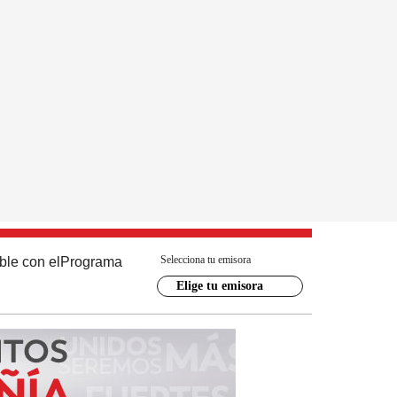
Selecciona tu emisora
ble con el
Programa
Elige tu emisora