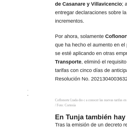
de Casanare y Villavicencio
; 
entregar declaraciones sobre l
incrementos.
Por ahora, solamente
Coflonor
que ha hecho el aumento en el p
se esté aplicando en otras emp
Transporte
, eliminó el requisi
tarifas con cinco días de antici
Resolución No. 2021304003632
Coflonorte Ltada dio c a conocer las nuevas tarifas en
/ Foto: Cortesía
En Tunja también hay 
Tras la emisión de un decreto r