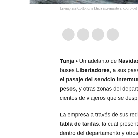
La empresa Coflonorte Ltada incrementó el cobro del 
Tunja
Un adelanto de
Navida
buses
Libertadores
, a sus pas
el
pasaje del servicio intermu
pesos,
y otras zonas del depar
cientos de viajeros que se despl
La empresa a través de sus red
tabla de tarifas
, la cual prese
dentro del departamento y otro